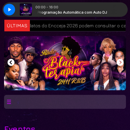
00:00 - 16:00
m Auto DJ
Programação Automática com Auto DJ
Candidatos do Encceja 2026 podem consultar o cartão de
ÚLTIMAS
Eventos