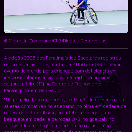
© Marcello Zambrana/CPB/Direitos Reservados
A edição 2025 das Paralimpíadas Escolares registrou
recorde de inscritos, o total de 2.056 atletas. O maior
evento do mundo para crianças com deficiência em
idade escolar será disputado a partir da próxima
segunda-feira (17) no Centro de Treinamento
Paralímpico, em São Paulo.
“Na primeira fase do evento, de 17 a 21 de novembro, os
atletas competirão no atletismo, no tênis em cadeira de
rodas, no halterofilismo, no futebol de cegos, no
basquete em cadeira de rodas 3×3, no goalball, no
taekwondo e no rúgbi em cadeira de rodas. Já na
semana seguinte, de 26 a 28 de novembro, será a vez