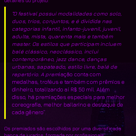
detalhes do projeto:
“O festival possui modalidades como solo,
duos, trios, conjuntos, e é dividida nas
categorias infantil, infanto-juvenil, juvenil,
adulta, mista, quarenta mais e também
master. Os estilos que participam incluem
balé clássico, neoclássico, inclui
contemporâneo, jazz dance, danças
urbanas, sapateado, estilo livre, balé de
repertório. A prem
iação conta com
medalhas, troféus e também com prêmios e
dinheiro, totalizando aí R$ 50 mil. Além
disso, há premiações especiais para melhor
coreografia, melhor bailarino e destaque de
cada gênero”.
Os premiados são escolhidos por uma diversificada
banca de jurados, formada por profissionais