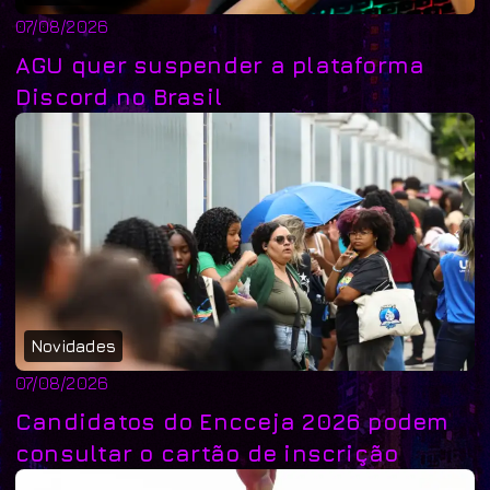
07/08/2026
AGU quer suspender a plataforma
Discord no Brasil
Novidades
07/08/2026
Candidatos do Encceja 2026 podem
consultar o cartão de inscrição