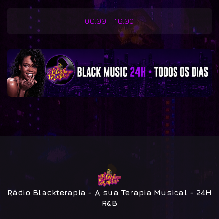
00:00 - 16:00
Rádio Blackterapia - A sua Terapia Musical - 24H
R&B